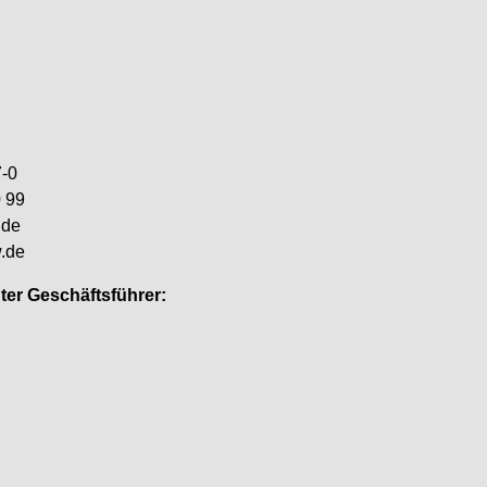
7-0
0 99
.de
w.de
ter Geschäftsführer: